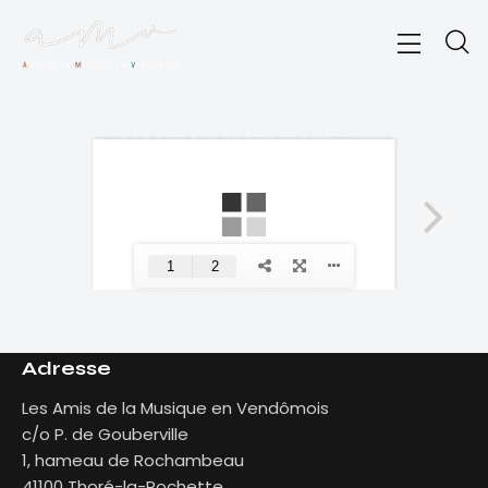
Adresse
Les Amis de la Musique en Vendômois
c/o P. de Gouberville
1, hameau de Rochambeau
41100 Thoré-la-Rochette