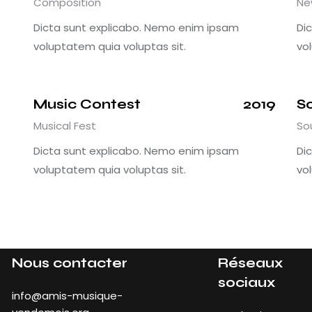
Composition
Ne
Dicta sunt explicabo. Nemo enim ipsam
Di
voluptatem quia voluptas sit.
vo
Music Contest
2019
S
Musical Fest
So
Dicta sunt explicabo. Nemo enim ipsam
Di
voluptatem quia voluptas sit.
vo
Nous contacter
Réseaux
sociaux
info@amis-musique-