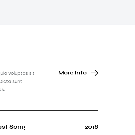
More Info
ia voluptas sit
Dicta sunt
as.
est Song
2018