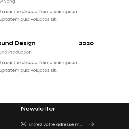
w Song
cta sunt explicabo. Nemo enim ipsam
luptatem quia voluptas sit.
ound Design
2020
und Production
cta sunt explicabo. Nemo enim ipsam
luptatem quia voluptas sit.
Newsletter
Souscrire