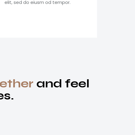
elit, sed do eiusm od tempor.
gether
and feel
es.