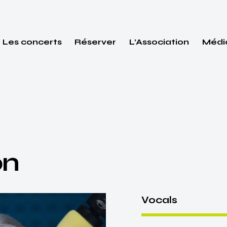
Les concerts
Réserver
L’Association
Médi
on
Vocals