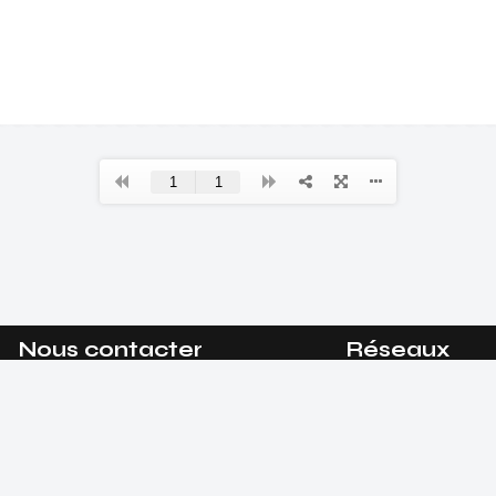
Nous contacter
Réseaux
sociaux
info@amis-musique-
vendomois.org
Facebook
Instagram
0033.6.67.37.39.33