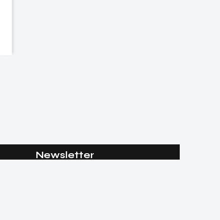
Newsletter
Souscrire
J'accepte les
Mentions Légales
.